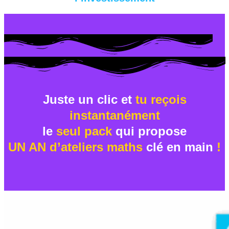
Juste un clic et
tu reçois
instantanément
le
seul pack
qui propose
UN AN d’ateliers maths
clé en main
!