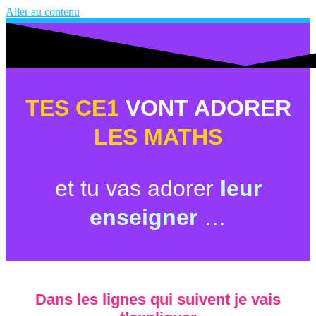
Aller au contenu
TES CE1
VONT ADORER
LES MATHS
et tu vas adorer
leur
enseigner
…
Dans les lignes qui suivent je vais