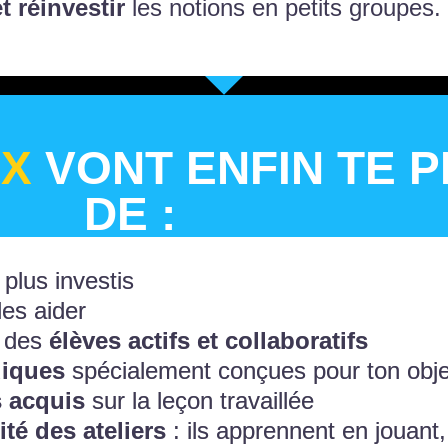
 réinvestir
les notions en petits groupes.
UX
VONT ENFIN TE 
DE :
 plus investis
les aider
c des
élèves actifs et collaboratifs
diques
spécialement conçues pour ton obje
 acquis
sur la leçon travaillée
ité des ateliers
: ils apprennent en jouant, 