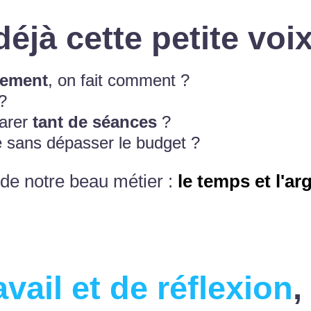
déjà cette petite voi
tement
, on fait comment ?
?
parer
tant de séances
?
re sans dépasser le budget ?
 de notre beau métier :
le temps et l'ar
avail et de réflexion
,