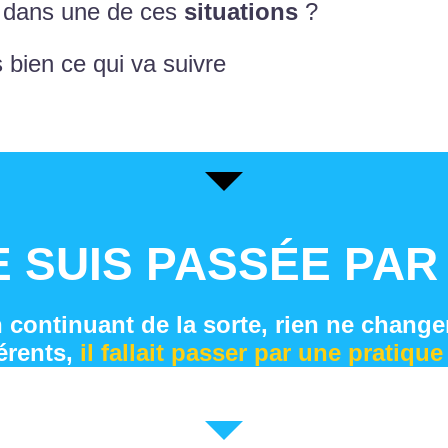
dans une de ces
situations
?
s bien ce qui va suivre
E SUIS PASSÉE PAR
 continuant de la sorte, rien ne changer
érents,
il fallait passer par une pratique