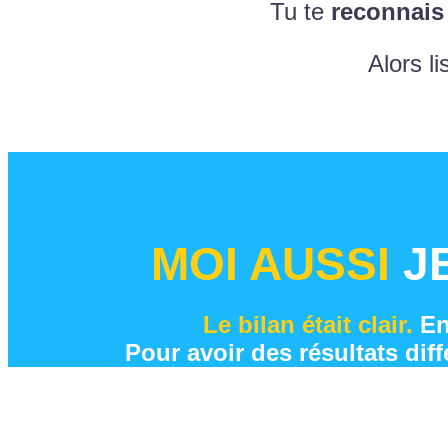
Tu te
reconnais
Alors li
MOI AUSSI
J
Le bilan était clair.
En
Pour avoir des résultats diff