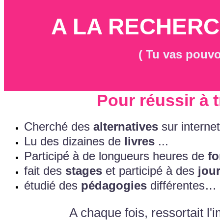
A LA RECHERC
( Tu vas pouvo
Pour réussir à t
Cherché des
alternatives
sur internet 
Lu des dizaines de
livres
...
Participé à de longueurs heures de
fo
fait des
stages
et participé à des
jour
étudié des
pédagogies
différentes…
A chaque fois, ressortait l