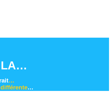
 LA…
ait
…
 différente
…