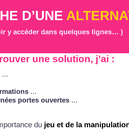
HE D’UNE
ALTERNA
ir y accéder dans quelques lignes… )
rouver une solution, j’ai :
...
rmations
...
nées portes ouvertes
...
'importance du
jeu et de la manipulatio