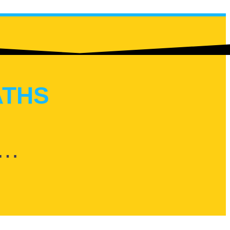
ATHS
…