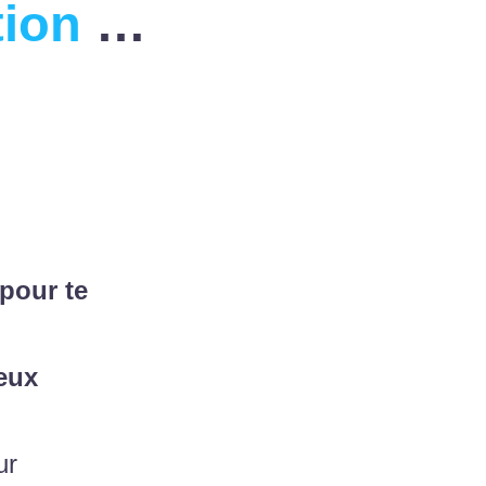
tion
…
 pour te
jeux
ur